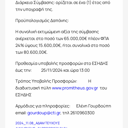
Διάρκεια Σύμβασης: ορίζεται σε ένα (1) έτος από
την υπογραφή της.
Προϋπολογισμός Δαπάνης:
Η συνολική εκτιμώμενη αξία της σύμβασης
ανέρχεται στο ποσό των 65.000,00€ πλέον ΦΠΑ
24% ύψους 15.600,00€, ήτοι συνολικά στο ποσό
των 80.600,00€.
Προθεσμία υποβολής προσφορών στο ΕΣΗΔΗΣ
έως την: 25/11/2024 και ώρα 13:00
Τρόπος Υποβολής Προσφορών: Η
διαδικτυακή πύλη
www.promitheus.gov.gr
του
ΕΣΗΔΗΣ
Αρμόδιος για πληροφορίες: Ελένη Γουρδούπη
email:
gourdoup@cti.gr
, τηλ 2610960300
2024_11.08_ΑΔΑΜ ΤΕΥΧΟΥΣ