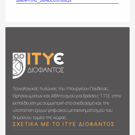
ΔΙΑΚΗΡΥΞΗΣ_24PROC015740424
Τεχνολογικός πυλώνας του Υπουργείου Παιδείας,
Θρησκευμάτων και Αθλητισμού για δράσεις Τ.Π.Ε. στην
εκπαίδευση με συμμετοχή στο σχεδιασμό και την
υλοποίηση έργων ψηφιακού μετασχηματι­σμού του
δημόσιου τομέα της χώρας.
ΣΧΕΤΙΚΑ ΜΕ ΤΟ ΙΤΥΕ ΔΙΟΦΑΝΤΟΣ