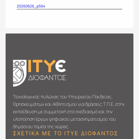
20260626_p564
Τεχνολογικός πυλώνας του Υπουργείου Παιδείας,
Θρησκευμάτων και Αθλητισμού για δράσεις Τ.Π.Ε. στην
εκπαίδευση με συμμετοχή στο σχεδιασμό και την
υλοποίηση έργων ψηφιακού μετασχηματι­σμού του
δημόσιου τομέα της χώρας.
ΣΧΕΤΙΚΑ ΜΕ ΤΟ ΙΤΥΕ ΔΙΟΦΑΝΤΟΣ