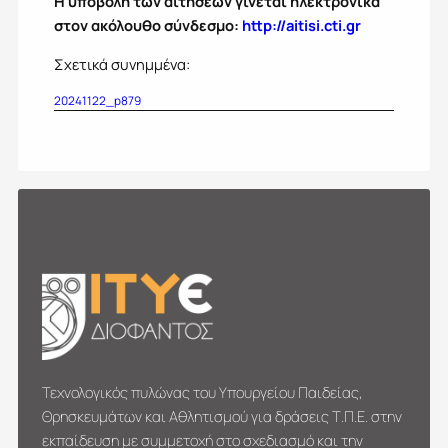
Η υποβολή των αιτήσεων γίνεται ηλεκτρονικά
στον ακόλουθο σύνδεσμο:
http://aitisi.cti.gr
Σχετικά συνημμένα:
20241122_p879
Τεχνολογικός πυλώνας του Υπουργείου Παιδείας,
Θρησκευμάτων και Αθλητισμού για δράσεις Τ.Π.Ε. στην
εκπαίδευση με συμμετοχή στο σχεδιασμό και την