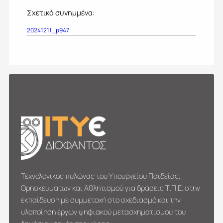
Σχετικά συνημμένα:
20241211_p947
Τεχνολογικός πυλώνας του Υπουργείου Παιδείας,
Θρησκευμάτων και Αθλητισμού για δράσεις Τ.Π.Ε. στην
εκπαίδευση με συμμετοχή στο σχεδιασμό και την
υλοποίηση έργων ψηφιακού μετασχηματι­σμού του