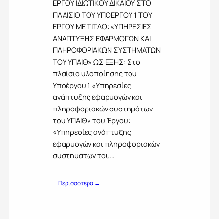
Ο
ΕΡΓΟΥ ΙΔΙΩΤΙΚΟΥ ΔΙΚΑΙΟΥ ΣΤΟ
Υ
ΠΛΑΙΣΙΟ ΤΟΥ ΥΠΟΕΡΓΟΥ 1 ΤΟΥ
Σ
ΕΡΓΟΥ ΜΕ ΤΙΤΛΟ: «ΥΠΗΡΕΣΙΕΣ
Τ
ΑΝΑΠΤΥΞΗΣ ΕΦΑΡΜΟΓΩΝ ΚΑΙ
Η
Σ
ΠΛΗΡΟΦΟΡΙΑΚΩΝ ΣΥΣΤΗΜΑΤΩΝ
Π
ΤΟΥ ΥΠΑΙΘ» ΩΣ ΕΞΗΣ: Στο
Ρ
πλαίσιο υλοποίησης του
Ο
Σ
Υποέργου 1 «Υπηρεσίες
Κ
ανάπτυξης εφαρμογών και
Λ
πληροφοριακών συστημάτων
Η
του ΥΠΑΙΘ» του Έργου:
Σ
Η
«Υπηρεσίες ανάπτυξης
Σ
εφαρμογών και πληροφοριακών
Π
συστημάτων του…
7
9
1
:
Περισσοτερα →
_
Π
1
Ρ
5
Ο
-