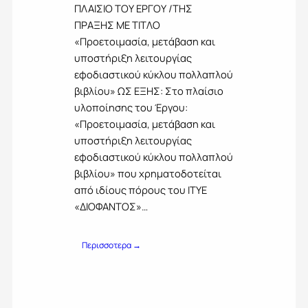
Ρ
ΠΛΑΙΣΙΟ ΤΟΥ ΕΡΓΟΥ /ΤΗΣ
Ι
Α
Ο
Ε
Σ
ΠΡΑΞΗΣ ΜΕ ΤΙΤΛΟ
Ν
Κ
Η
«Προετοιμασία, μετάβαση και
Τ
Δ
Σ
Ο
υποστήριξη λειτουργίας
Ο
/
Σ
εφοδιαστικού κύκλου πολλαπλού
Σ
Ε
Τ
Ε
Ω
βιβλίου» ΩΣ ΕΞΗΣ: Στο πλαίσιο
Ο
Ω
Ν
Υ
υλοποίησης του Έργου:
Ν
Μ
Ι
«Προετοιμασία, μετάβαση και
(
Ι
Ν
υποστήριξη λειτουργίας
I
Σ
Σ
T
Θ
εφοδιαστικού κύκλου πολλαπλού
Τ
Y
Ω
Ι
βιβλίου» που χρηματοδοτείται
E
Σ
Τ
από ιδίους πόρους του ΙΤΥΕ
)
Ε
Ο
«ΔΙΟΦΑΝΤΟΣ»…
–
Ω
Υ
«
Σ
Τ
Δ
Ε
Ο
:
Περισσοτερα →
Ι
Ρ
Υ
Π
Ο
Γ
Τ
Ρ
Φ
Ο
Ε
Ο
Α
Υ
Χ
Σ
Ν
Ι
Ν