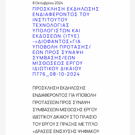
Κ
Τ
Δ
Ο
8 Οκτωβρίου 2024
Λ
Ο
Ι
ΠΡΟΣΚΛΗΣΗ ΕΚΔΗΛΩΣΗΣ
Λ
Η
Σ
Ω
ΕΝΔΙΑΦΕΡΟΝΤΟΣ ΤΟΥ
Ο
Σ
»
Τ
ΙΝΣΤΙΤΟΥΤΟΥ
Γ
Η
Γ
Ι
ΤΕΧΝΟΛΟΓΙΑΣ
Ι
Ε
Ι
Κ
ΥΠΟΛΟΓΙΣΤΩΝ ΚΑΙ
Α
Κ
Α
Ο
ΕΚΔΟΣΕΩΝ (ITYE)
Σ
Δ
-«ΔΙΟΦΑΝΤΟΣ»ΓΙΑ
Υ
Υ
Υ
ΥΠΟΒΟΛΗ ΠΡΟΤΑΣΗΣ/
Η
Π
Δ
Π
ΕΩΝ ΠΡΟΣ ΣΥΝΑΨΗ
Λ
Ο
Ι
Ο
ΣΥΜΒΑΣΗΣ/ΕΩΝ
Ω
Β
Κ
Λ
ΜΙΣΘΩΣΕΩΣ ΕΡΓΟΥ
Σ
Ο
Α
Ο
ΙΔΙΩΤΙΚΟΥ ΔΙΚΑΙΟΥ
Η
Λ
Ι
Γ
Π776_08-10-2024
Σ
Η
Ο
Ι
Ε
Π
Υ
Σ
Ν
Ρ
Π
ΠΡΟΣΚΛΗΣΗ ΕΚΔΗΛΩΣΗΣ
Τ
Δ
Ο
8
Ω
ΕΝΔΙΑΦΕΡΟΝΤΟΣ ΓΙΑ ΥΠΟΒΟΛΗ
Ι
Τ
1
Ν
ΠΡΟΤΑΣΕΩΝ ΠΡΟΣ ΣΥΝΑΨΗ
Α
Α
3
Κ
ΣΥΜΒΑΣΕΩΝ ΜΙΣΘΩΣΗΣ ΕΡΓΟΥ
Φ
Σ
_
Α
Ε
Η
2
ΙΔΙΩΤΙΚΟΥ ΔΙΚΑΙΟΥ ΣΤΟ ΠΛΑΙΣΙΟ
Ι
Ρ
Σ
4
Ε
ΤΟΥ ΕΡΓΟΥ Σ ΠΡΑΞΗΣ ΜΕ ΤΙΤΛΟ
Ο
/
-
Κ
«ΔΡΑΣΕΙΣ ΕΝΙΣΧΥΣΗΣ ΨΗΦΙΑΚΟΥ
Ν
Ε
1
Δ