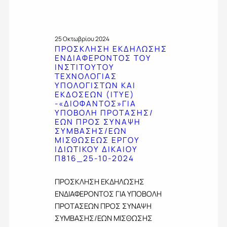
Ν
Η
Μ
Ε
25 Οκτωβρίου 2024
Ρ
ΠΡΟΣΚΛΗΣΗ ΕΚΔΗΛΩΣΗΣ
Ω
ΕΝΔΙΑΦΕΡΟΝΤΟΣ ΤΟΥ
Σ
ΙΝΣΤΙΤΟΥΤΟΥ
Η
ΤΕΧΝΟΛΟΓΙΑΣ
Π
ΥΠΟΛΟΓΙΣΤΩΝ ΚΑΙ
Ρ
ΕΚΔΟΣΕΩΝ (ITYE)
Ο
-«ΔΙΟΦΑΝΤΟΣ»ΓΙΑ
ΥΠΟΒΟΛΗ ΠΡΟΤΑΣΗΣ/
Σ
ΕΩΝ ΠΡΟΣ ΣΥΝΑΨΗ
Τ
ΣΥΜΒΑΣΗΣ/ΕΩΝ
Ο
ΜΙΣΘΩΣΕΩΣ ΕΡΓΟΥ
Υ
ΙΔΙΩΤΙΚΟΥ ΔΙΚΑΙΟΥ
Σ
Π816_25-10-2024
Υ
Π
Ο
ΠΡΟΣΚΛΗΣΗ ΕΚΔΗΛΩΣΗΣ
Ψ
ΕΝΔΙΑΦΕΡΟΝΤΟΣ ΓΙΑ ΥΠΟΒΟΛΗ
Η
ΠΡΟΤΑΣΕΩΝ ΠΡΟΣ ΣΥΝΑΨΗ
Φ
ΣΥΜΒΑΣΗΣ/ΕΩΝ ΜΙΣΘΩΣΗΣ
Ι