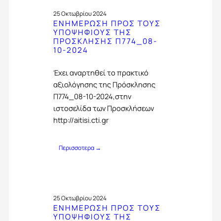
Σ
1
Κ
0
25 Οκτωβρίου 2024
Λ
ΕΝΗΜΕΡΩΣΗ ΠΡΟΣ ΤΟΥΣ
-
Η
ΥΠΟΨΗΦΙΟΥΣ ΤΗΣ
2
Σ
ΠΡΟΣΚΛΗΣΗΣ Π774_08-
0
Η
10-2024
2
Ε
4
Κ
Έχει αναρτηθεί το πρακτικό
Δ
αξιολόγησης της Πρόσκλησης
Η
Λ
Π774_08-10-2024,στην
Ω
ιστοσελίδα των Προσκλήσεων
Σ
http://aitisi.cti.gr
Η
Σ
Ε
:
Περισσοτερα →
Ν
Ε
Δ
Ν
Ι
Η
Α
Μ
Φ
Ε
Ε
25 Οκτωβρίου 2024
Ρ
Ρ
ΕΝΗΜΕΡΩΣΗ ΠΡΟΣ ΤΟΥΣ
Ω
ΥΠΟΨΗΦΙΟΥΣ ΤΗΣ
Ο