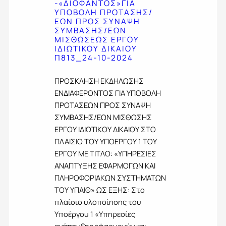
Ο
-«ΔΙΟΦΑΝΤΟΣ»ΓΙΑ
Ρ
Ο
ΥΠΟΒΟΛΗ ΠΡΟΤΑΣΗΣ/
Σ
Ο
Γ
ΕΩΝ ΠΡΟΣ ΣΥΝΑΨΗ
Τ
Σ
Ι
ΣΥΜΒΑΣΗΣ/ΕΩΝ
Ο
Κ
Α
ΜΙΣΘΩΣΕΩΣ ΕΡΓΟΥ
Υ
Λ
Σ
ΙΔΙΩΤΙΚΟΥ ΔΙΚΑΙΟΥ
Σ
Η
Υ
Π813_24-10-2024
Υ
Σ
Π
Π
Η
Ο
Ο
ΠΡΟΣΚΛΗΣΗ ΕΚΔΗΛΩΣΗΣ
Σ
Λ
Ψ
Π
ΕΝΔΙΑΦΕΡΟΝΤΟΣ ΓΙΑ ΥΠΟΒΟΛΗ
Ο
Η
7
ΠΡΟΤΑΣΕΩΝ ΠΡΟΣ ΣΥΝΑΨΗ
Γ
Φ
7
Ι
ΣΥΜΒΑΣΗΣ/ΕΩΝ ΜΙΣΘΩΣΗΣ
Ι
4
Σ
Ο
ΕΡΓΟΥ ΙΔΙΩΤΙΚΟΥ ΔΙΚΑΙΟΥ ΣΤΟ
_
Τ
Υ
0
ΠΛΑΙΣΙΟ ΤΟΥ ΥΠΟΕΡΓΟΥ 1 ΤΟΥ
Ω
Σ
8
Ν
ΕΡΓΟΥ ΜΕ ΤΙΤΛΟ: «ΥΠΗΡΕΣΙΕΣ
Τ
-
Κ
ΑΝΑΠΤΥΞΗΣ ΕΦΑΡΜΟΓΩΝ ΚΑΙ
Η
1
Α
Σ
ΠΛΗΡΟΦΟΡΙΑΚΩΝ ΣΥΣΤΗΜΑΤΩΝ
0
Ι
Π
-
ΤΟΥ ΥΠΑΙΘ» ΩΣ ΕΞΗΣ: Στο
Ε
Ρ
2
Κ
πλαίσιο υλοποίησης του
Ο
0
Δ
Σ
Υποέργου 1 «Υπηρεσίες
2
Ο
Κ
4