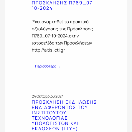
Σ
ΠΡΟΣΚΛΗΣΗΣ Π769_07-
Ν
Η
10-2024
Τ
Π
Ο
Ρ
Σ
Έχει αναρτηθεί το πρακτικό
Ο
Τ
αξιολόγησης της Πρόσκλησης
Σ
Ο
Τ
Π769_07-10-2024,στην
Υ
Ο
Ι
ιστοσελίδα των Προσκλήσεων
Υ
Ν
http://aitisi.cti.gr
Σ
Σ
Υ
Τ
Π
Ι
:
Περισσοτερα →
Ο
Τ
Ε
Ψ
Ο
Ν
Η
Υ
Η
Φ
Τ
Μ
Ι
Ο
Ε
Ο
24 Οκτωβρίου 2024
Υ
Ρ
Υ
ΠΡΟΣΚΛΗΣΗ ΕΚΔΗΛΩΣΗΣ
Τ
Ω
ΕΝΔΙΑΦΕΡΟΝΤΟΣ ΤΟΥ
Σ
Ε
Σ
ΙΝΣΤΙΤΟΥΤΟΥ
Τ
Χ
Η
ΤΕΧΝΟΛΟΓΙΑΣ
Η
Ν
Π
ΥΠΟΛΟΓΙΣΤΩΝ ΚΑΙ
Σ
Ο
Ρ
ΕΚΔΟΣΕΩΝ (ITYE)
Π
Λ