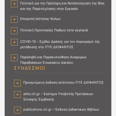
Σ
Θ
Πολιτική για την Πρόληψη και Καταπολέμηση της Βίας
Υ
Υ
Ω
Π
και της Παρενόχλησης στην Εργασία
Π
Σ
Ο
Ο
Ε
Β
Επιτροπή Ισότητας Φύλων
Λ
Ω
Ο
Ο
Σ
Λ
Γ
Πολιτική Προστασίας Παιδιού (στα αγγλικά)
Ε
Η
Ι
Ρ
Π
Σ
Γ
COVID-19 – Σχέδιο Δράσης για τον περιορισμό της
Ρ
Τ
Ο
μετάδοσης στο ΙΤΥΕ ΔΙΟΦΑΝΤΟΣ
Ο
Ω
Υ
Τ
Ν
Ι
Παραλαβή και Παρακολούθηση Αναφορών
Α
Κ
Δ
Παραβιάσεων Ενωσιακού Δικαίου
Σ
Α
Ι
ΣΥΝΔΕΣΜΟΙ
Η
Ι
Ω
Σ
Ε
Τ
/
Κ
Ι
Ε
Προηγούμενη έκδοση ιστότοπου ΙΤΥΕ ΔΙΟΦΑΝΤΟΣ
Δ
Κ
Ω
Ο
Ο
Ν
aitisi.cti.gr – Σύστημα Υποβολής Προτάσεων
Σ
Υ
Π
Ε
Δ
Σύναψης Σύμβασης
Ρ
Ω
Ι
Ο
Ν
Κ
publications.cti.gr – Έκδοση Διδακτικών Βιβλίων
Σ
(
Α