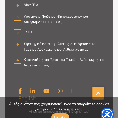
Σ
I
Ι
ΔΙΑΥΓΕΙΑ
Υ
T
Ο
Ν
Y
Υ
Α
Υπουργείο Παιδείας, Θρησκευμάτων και
E
Π
Ψ
Αθλητισμού (Υ.ΠΑΙ.Θ.Α.)
)
7
Η
-
9
Σ
ΕΣΠΑ
«
2
Υ
Δ
_
Μ
Ι
1
Στρατηγική κατά της Απάτης στις Δράσεις του
Β
Ο
5
Ταμείου Ανάκαμψης και Ανθεκτικότητας
Α
Φ
-
Σ
Α
1
Καταγγελίες για Έργα του Ταμείου Ανάκαμψης και
Η
Ν
0
Ανθεκτικότητας
Σ
Τ
-
/
Ο
2
Ε
Σ
0
Ω
»
2
Ν
Γ
4
|
Μ
Ι
Ι
English
Α
Σ
Υ
Αυτός ο ιστότοπος χρησιμοποιεί μόνο τα απαραίτητα cookies
Θ
Π
για την ομαλή λειτουργία του.
Ω
All contents copyright © CTI “Diophantus”
Ο
Σ
Εντάξει
Β