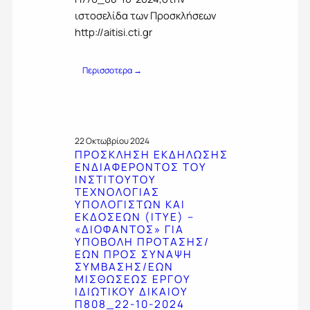
Ω
Α
ιστοσελίδα των Προσκλήσεων
Σ
Υ
http://aitisi.cti.gr
Η
Π
Σ
Ο
Ε
Β
:
Περισσοτερα →
Ν
Ο
Ε
Δ
Λ
Ν
Ι
Η
Η
Α
Π
Μ
Φ
Ρ
Ε
Ε
22 Οκτωβρίου 2024
Ο
Ρ
Ρ
ΠΡΟΣΚΛΗΣΗ ΕΚΔΗΛΩΣΗΣ
Τ
Ω
ΕΝΔΙΑΦΕΡΟΝΤΟΣ ΤΟΥ
Ο
Α
Σ
ΙΝΣΤΙΤΟΥΤΟΥ
Ν
Σ
Η
ΤΕΧΝΟΛΟΓΙΑΣ
Τ
Η
Π
ΥΠΟΛΟΓΙΣΤΩΝ ΚΑΙ
Ο
Σ
Ρ
ΕΚΔΟΣΕΩΝ (ITYE) –
Σ
/
Ο
«ΔΙΟΦΑΝΤΟΣ» ΓΙΑ
Τ
Ε
ΥΠΟΒΟΛΗ ΠΡΟΤΑΣΗΣ/
Σ
Ο
Ω
ΕΩΝ ΠΡΟΣ ΣΥΝΑΨΗ
Τ
Υ
Ν
ΣΥΜΒΑΣΗΣ/ΕΩΝ
Ο
Ι
Π
ΜΙΣΘΩΣΕΩΣ ΕΡΓΟΥ
Υ
Ν
Ρ
ΙΔΙΩΤΙΚΟΥ ΔΙΚΑΙΟΥ
Σ
Σ
Ο
Π808_22-10-2024
Υ