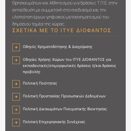
Ε
Θρησκευμάτων και Αθλητισμού για δράσεις Τ.Π.Ε. στην
Δ
Ο
Ο
Ω
Ι
εκπαίδευση με συμμετοχή στο σχεδιασμό και την
Υ
Σ
Ν
Κ
Ι
Σ
υλοποίηση έργων ψηφιακού μετασχηματι­σμού του
(
Α
Ν
Υ
δημόσιου τομέα της χώρας.
I
Ι
Σ
Ν
ΣΧΕΤΙΚΑ ΜΕ ΤΟ ΙΤΥΕ ΔΙΟΦΑΝΤΟΣ
T
Ο
Τ
Α
Y
Υ
Ι
Ψ
E
Π
Τ
Η
)
8
Οδηγός Χρηματοδότησης & Διαχείρισης
Ο
Σ
-
0
Υ
Υ
«
8
Τ
Οδηγίες Χρήσης Χώρων του ΙΤΥΕ ΔΙΟΦΑΝΤΟΣ για
Μ
Δ
_
Ο
Β
εκπαιδευτικές/επιμορφωτικές δράσεις ή/και δράσεις
Ι
2
Υ
Α
προβολής
Ο
2
Τ
Σ
Φ
-
Ε
Η
Πολιτική Ποιότητας
Α
1
Χ
Σ
Ν
0
Ν
/
Πολιτική Προστασίας Προσωπικών Δεδομένων
Τ
-
Ο
Ε
Ο
2
Λ
Ω
Σ
0
Πολιτική Δικαιωμάτων Πνευματικής Ιδιοκτησίας
Ο
Ν
»
2
Γ
Μ
Γ
4
Ι
Ι
Πολιτική Επιχειρησιακής Συνέχειας
Ι
Α
Σ
Α