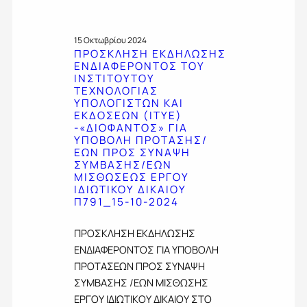
Τ
Ο
Ο
Ε
Τ
Σ
Χ
Α
Κ
15 Οκτωβρίου 2024
Ν
Σ
Λ
ΠΡΟΣΚΛΗΣΗ ΕΚΔΗΛΩΣΗΣ
Ο
Η
Η
ΕΝΔΙΑΦΕΡΟΝΤΟΣ ΤΟΥ
Λ
Σ
Σ
ΙΝΣΤΙΤΟΥΤΟΥ
Ο
/
Η
ΤΕΧΝΟΛΟΓΙΑΣ
Γ
Ε
Ε
ΥΠΟΛΟΓΙΣΤΩΝ ΚΑΙ
Ι
Ω
Κ
ΕΚΔΟΣΕΩΝ (ITYE)
Α
Ν
Δ
-«ΔΙΟΦΑΝΤΟΣ» ΓΙΑ
Σ
Π
ΥΠΟΒΟΛΗ ΠΡΟΤΑΣΗΣ/
Η
Υ
Ρ
ΕΩΝ ΠΡΟΣ ΣΥΝΑΨΗ
Λ
Π
Ο
ΣΥΜΒΑΣΗΣ/ΕΩΝ
Ω
Ο
Σ
ΜΙΣΘΩΣΕΩΣ ΕΡΓΟΥ
Σ
Λ
Σ
ΙΔΙΩΤΙΚΟΥ ΔΙΚΑΙΟΥ
Η
Ο
Υ
Π791_15-10-2024
Σ
Γ
Ν
Ε
Ι
Α
Ν
ΠΡΟΣΚΛΗΣΗ ΕΚΔΗΛΩΣΗΣ
Σ
Ψ
Δ
ΕΝΔΙΑΦΕΡΟΝΤΟΣ ΓΙΑ ΥΠΟΒΟΛΗ
Τ
Η
Ι
Ω
Σ
ΠΡΟΤΑΣΕΩΝ ΠΡΟΣ ΣΥΝΑΨΗ
Α
Ν
Υ
ΣΥΜΒΑΣΗΣ /ΕΩΝ ΜΙΣΘΩΣΗΣ
Φ
Κ
Μ
Ε
ΕΡΓΟΥ ΙΔΙΩΤΙΚΟΥ ΔΙΚΑΙΟΥ ΣΤΟ
Α
Β