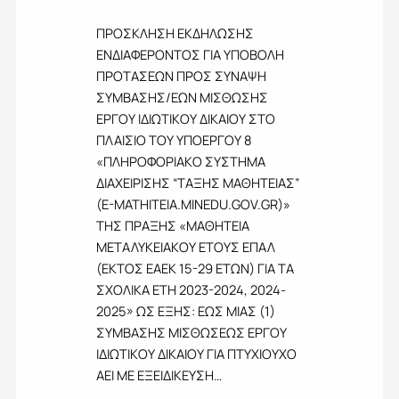
Τ
Σ
Π
Ι
Σ
Ο
ΠΡΟΣΚΛΗΣΗ ΕΚΔΗΛΩΣΗΣ
Τ
Υ
Ψ
Ο
ΕΝΔΙΑΦΕΡΟΝΤΟΣ ΓΙΑ ΥΠΟΒΟΛΗ
Ν
Η
Υ
Α
ΠΡΟΤΑΣΕΩΝ ΠΡΟΣ ΣΥΝΑΨΗ
Φ
Τ
Ψ
ΣΥΜΒΑΣΗΣ/ΕΩΝ ΜΙΣΘΩΣΗΣ
Ι
Ο
Η
Ο
ΕΡΓΟΥ ΙΔΙΩΤΙΚΟΥ ΔΙΚΑΙΟΥ ΣΤΟ
Υ
Σ
Υ
Τ
Υ
ΠΛΑΙΣΙΟ ΤΟΥ ΥΠΟΕΡΓΟΥ 8
Σ
Ε
Μ
«ΠΛΗΡΟΦΟΡΙΑΚΟ ΣΥΣΤΗΜΑ
Τ
Χ
Β
ΔΙΑΧΕΙΡΙΣΗΣ “ΤΑΞΗΣ ΜΑΘΗΤΕΙΑΣ”
Η
Ν
Α
Σ
(E-MATHITEIA.MINEDU.GOV.GR)»
Ο
Σ
Π
Λ
Η
ΤΗΣ ΠΡΑΞΗΣ «ΜΑΘΗΤΕΙΑ
Ρ
Ο
Σ
ΜΕΤΑΛΥΚΕΙΑΚΟΥ ΕΤΟΥΣ ΕΠΑΛ
Ο
Γ
/
Σ
(ΕΚΤΟΣ ΕΑΕΚ 15-29 ΕΤΩΝ) ΓΙΑ ΤΑ
Ι
Ε
Κ
ΣΧΟΛΙΚΑ ΕΤΗ 2023-2024, 2024-
Α
Ω
Λ
Σ
Ν
2025» ΩΣ ΕΞΗΣ: ΕΩΣ ΜΙΑΣ (1)
Η
Υ
Μ
ΣΥΜΒΑΣΗΣ ΜΙΣΘΩΣΕΩΣ ΕΡΓΟΥ
Σ
Π
Ι
Η
ΙΔΙΩΤΙΚΟΥ ΔΙΚΑΙΟΥ ΓΙΑ ΠΤΥΧΙΟΥΧΟ
Ο
Σ
Σ
Λ
ΑΕΙ ΜΕ ΕΞΕΙΔΙΚΕΥΣΗ…
Θ
Π
Ο
Ω